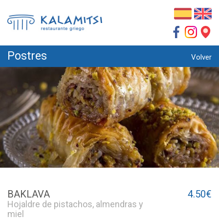
Postres
Volver
BAKLAVA
4.50€
Hojaldre de pistachos, almendras y
miel