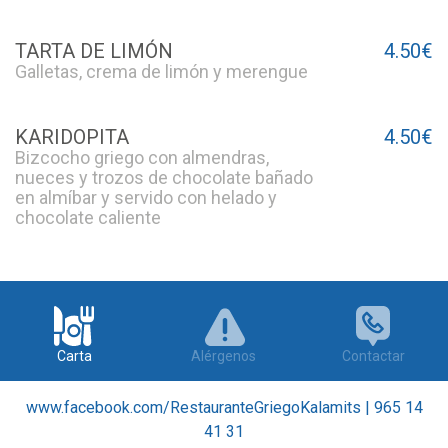
TARTA DE LIMÓN
4.50€
Galletas, crema de limón y merengue
KARIDOPITA
4.50€
Bizcocho griego con almendras,
nueces y trozos de chocolate bañado
en almíbar y servido con helado y
chocolate caliente
Carta
Alérgenos
Contactar
www.facebook.com/RestauranteGriegoKalamits
|
965 14
41 31